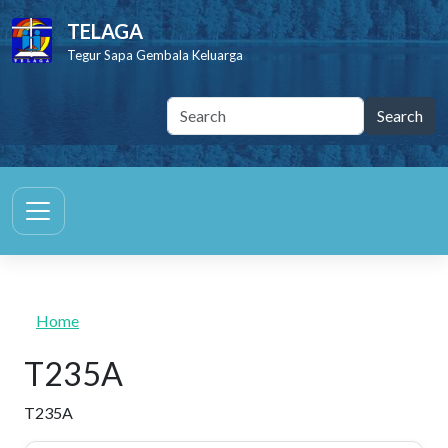
Skip to main content
TELAGA
Tegur Sapa Gembala Keluarga
Home
T235A
T235A