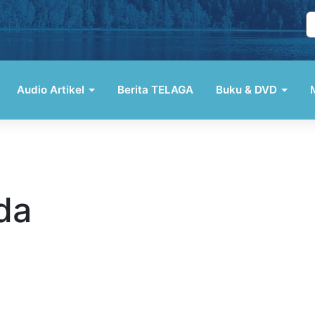
Audio Artikel
Berita TELAGA
Buku & DVD
a
ealitas
laka? Jika mitos, mengapa begitu banyak orang yang mengalaminy
e pernikahan? Sebaliknya bila riil, mengapa begitu banyak yan