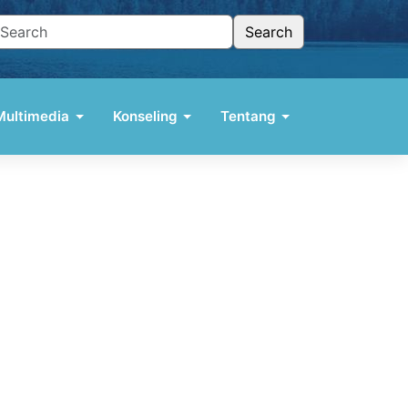
Multimedia
Konseling
Tentang
Podcast TELAGA
Situs Podcast
YouTube
Memuat data...
a
g