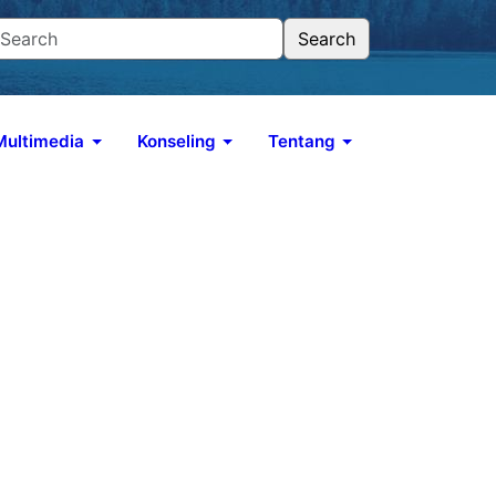
Multimedia
Konseling
Tentang
Podcast TELAGA
Situs Podcast
YouTube
Memuat data...