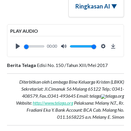
Ringkasan AI ▼
PLAY AUDIO
00:00
Play
Mute
Settings
Downlo
Berita Telaga
Edisi No. 150 /Tahun XIII/Mei 2017
Diterbitkan oleh Lembaga Bina Keluarga Kristen (LBKK)
Sekretariat: Jl.Cimanuk 56 Malang 65122 Telp.: 0341-
408579, Fax.:0341-493645 Email: telaga
telaga.org
Website:
http://www.telaga.org
Pelaksana: Melany N.T., Rr.
Fradiani Eka Y. Bank Account: BCA Cab. Malang No.
011.1658225 a.n. Melany E. Simon