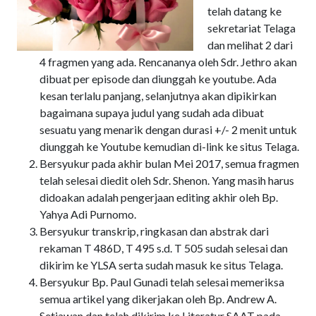
telah datang ke
sekretariat Telaga
dan melihat 2 dari
4 fragmen yang ada. Rencananya oleh Sdr. Jethro akan
dibuat per episode dan diunggah ke youtube. Ada
kesan terlalu panjang, selanjutnya akan dipikirkan
bagaimana supaya judul yang sudah ada dibuat
sesuatu yang menarik dengan durasi +/- 2 menit untuk
diunggah ke Youtube kemudian di-link ke situs Telaga.
Bersyukur pada akhir bulan Mei 2017, semua fragmen
telah selesai diedit oleh Sdr. Shenon. Yang masih harus
didoakan adalah pengerjaan editing akhir oleh Bp.
Yahya Adi Purnomo.
Bersyukur transkrip, ringkasan dan abstrak dari
rekaman T 486D, T 495 s.d. T 505 sudah selesai dan
dikirim ke YLSA serta sudah masuk ke situs Telaga.
Bersyukur Bp. Paul Gunadi telah selesai memeriksa
semua artikel yang dikerjakan oleh Bp. Andrew A.
Setiawan dan telah dikirim ke Literatur SAAT pada