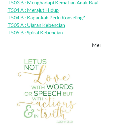
T503 B : Menghadapi Kematian Anak Bayi
T504 A : Merajut Hidup
T504 B : Kapankah Perlu Konseling?
T505 A : Ujaran Kebencian
T505 B : Spiral Kebencian
Mei