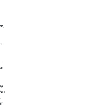
an,
au
li
un
ng
Dan
.
ah