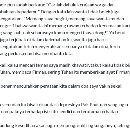
ndiripun sudah berkata: "Carilah dahulu kerajaan sorga dan
ahkan kepadamu." Dengan kata lain wanta tidak boleh juga
mengatakan: "Memang saya begini, memang saya wanita mudah
mengerti bahwa wanita ini memang rawan terhadap kecemasan kar
g yang jauh, nah seharusnya kamu mengerti saya dong!" Ya betul
 juga terjebak di dalam kelemahan ini, wanita juga harus
mengatakan, lebih menyerahkan semuanya di dalam doa, lebih
ang perkasa dan bisa membantu kita.
kali kalau mencari teman saya masih khawatir, takut kalau tidak bi
Tuhan, membaca Firman, sering Tuhan itu memberikan ayat Firman
ar-benar mencurahkan perasaan kita dalam doa saya yakin sekali
k semudah itu bisa keluar dari depresinya Pak Paul, nah yang ingin
h dampaknya terhadap istri itu sendiri dan terutama terhadap
rundung kesedihan akan juga mempengaruhi lingkungannya, sehin