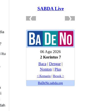
dia
?
 itu
,
n
i
u
dah