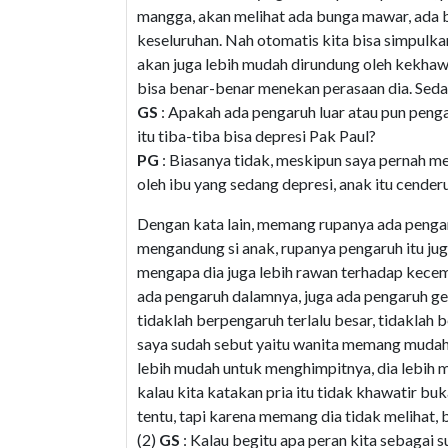
mangga, akan melihat ada bunga mawar, ada 
keseluruhan. Nah otomatis kita bisa simpulkan
akan juga lebih mudah dirundung oleh kekhawat
bisa benar-benar menekan perasaan dia. Sedan
GS
: Apakah ada pengaruh luar atau pun penga
itu tiba-tiba bisa depresi Pak Paul?
PG
: Biasanya tidak, meskipun saya pernah 
oleh ibu yang sedang depresi, anak itu cende
Dengan kata lain, memang rupanya ada pengar
mengandung si anak, rupanya pengaruh itu jug
mengapa dia juga lebih rawan terhadap kecema
ada pengaruh dalamnya, juga ada pengaruh ge
tidaklah berpengaruh terlalu besar, tidaklah 
saya sudah sebut yaitu wanita memang mudah me
lebih mudah untuk menghimpitnya, dia lebih m
kalau kita katakan pria itu tidak khawatir b
tentu, tapi karena memang dia tidak melihat,
(2)
GS
: Kalau begitu apa peran kita sebagai 