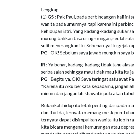
Lengkap
(1)
GS
: Pak Paul, pada perbincangan kali ini 
wanita pada umumnya, tapi karena ini perbi
kehidupan istri. Yang kadang-kadang sukar say
murung bahkan bisa uring-uringan, seolah-ola
sulit menerangkan itu. Sebenarnya itu gejala 
PG
: OK! Sebelum saya jawab mungkin saya bi
IR
: Ya benar, kadang-kadang tidak tahu alasann
serba salah sehingga mau tidak mau kita itu j
PG
: Begitu ya, OK! Saya teringat satu ayat 
"Karena itu Aku berkata kepadamu, janganla
minum dan janganlah khawatir pula akan tub
Bukankah hidup itu lebih penting daripada ma
dan Ibu Ida, ternyata memang meskipun Tuha
ternyata dapat disimpulkan wanita itu lebih 
kita bicara mengenai kemurungan atau depresi
menderita depresi dibandingkan pria dan bah