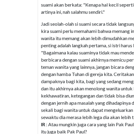
suami akan berkata: "Kenapa hal kecil seperti
artinya ini, nah salahmu sendiri."
Jadi seolah-olah si suami secara tidak langsun
kira suami perlu memahami bahwa memang inila
wanita itu memang akan lebih dimudahkan men
penting adalah langkah pertama, si istri haru
"Bagaimana kalau suaminya tidak mau menden
berbicara dengan suami akhirnya memicu pert
teman wanita yang lainnya, jangan bicara den
dengan hamba Tuhan di gereja kita. Ceritakan
dampaknya bagi kita, bagi yang sedang meng
dan itu akhirnya akan menolong wanita untuk b
kekhawatiran, ketegangan dan tidak bisa diun
dengan jernih apa masalah yang dihadapinya d
sekali bagi wanita untuk dapat mengeluarkan 
sewaktu dia merasa lebih lega dia akan lebih t
IR
: Atau mungkin juga cara yang lain Pak Pa
itu juga baik Pak Paul?