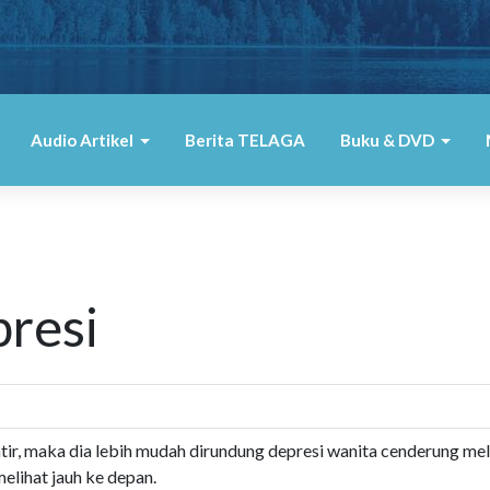
Audio Artikel
Berita TELAGA
Buku & DVD
resi
ir, maka dia lebih mudah dirundung depresi wanita cenderung mel
melihat jauh ke depan.