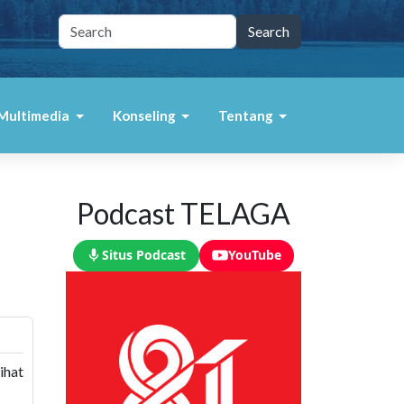
Multimedia
Konseling
Tentang
Podcast TELAGA
Situs Podcast
YouTube
ihat