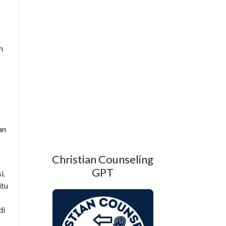
h
an
Christian Counseling
GPT
i.
itu
di