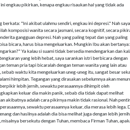
 ini engkau pikirkan, kenapa engkau risaukan hal yang tidak ada
g berkata: "Ini akibat ulahmu sendiri, engkau ini depresi." Nah saya
h komposisi wanita secara jasmani, secara kognitif, secara pikir
derita gangguan depresi. Nah yang paling tepat dan yang paling
s bisa bicara, harus bisa mengeluarkan. Mungkin Ibu akan bertanya:
garkan?" Ya kalau si suami tidak bersedia mendengarkan dan kal
engkaran yang lebih hebat, saya sarankan istri berbicara dengan
gan teman pria tapi bicaralah dengan teman wanita yang lain atau
, sebab waktu kita mengeluarkan uneg-uneg itu, sangat besar seka
alami himpitan. Tegangan yang dirasakan sebelumnya akan menur
erpikir lebih jernih, sewaktu perasaannya dihimpit oleh
gkapkan keluar dia makin panik, sebab dia tidak dapat melihat
an akibatnya adalah cara pikirnya makin tidak rasional. Nah penti
perasaannya, sewaktu perasaannya keluar, dia merasa lebih lega. 
enang dan hasilnya adalah dia bisa melihat juga dengan lebih jernih
ul, misalnya bersekutu dengan Tuhan, membaca Firman Tuhan, apak