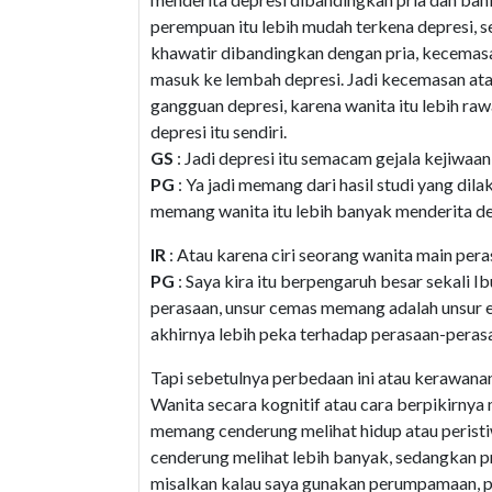
perempuan itu lebih mudah terkena depresi, s
khawatir dibandingkan dengan pria, kecemas
masuk ke lembah depresi. Jadi kecemasan atau
gangguan depresi, karena wanita itu lebih ra
depresi itu sendiri.
GS
: Jadi depresi itu semacam gejala kejiwaan
PG
: Ya jadi memang dari hasil studi yang dil
memang wanita itu lebih banyak menderita dep
IR
: Atau karena ciri seorang wanita main per
PG
: Saya kira itu berpengaruh besar sekali I
perasaan, unsur cemas memang adalah unsur e
akhirnya lebih peka terhadap perasaan-peras
Tapi sebetulnya perbedaan ini atau kerawanan
Wanita secara kognitif atau cara berpikirnya
memang cenderung melihat hidup atau peristiw
cenderung melihat lebih banyak, sedangkan pri
misalkan kalau saya gunakan perumpamaan, pr