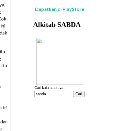
ya.
Dapatkan di PlayStore
g
"Kok
ini
idak
ita
g
 Itu
k
stri
 dan
b