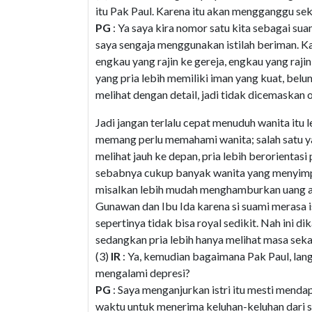
itu Pak Paul. Karena itu akan mengganggu seka
PG
: Ya saya kira nomor satu kita sebagai su
saya sengaja menggunakan istilah beriman. Kar
engkau yang rajin ke gereja, engkau yang rajin
yang pria lebih memiliki iman yang kuat, belu
melihat dengan detail, jadi tidak dicemaskan 
Jadi jangan terlalu cepat menuduh wanita itu l
memang perlu memahami wanita; salah satu y
melihat jauh ke depan, pria lebih berorientasi
sebabnya cukup banyak wanita yang menyimpa
misalkan lebih mudah menghamburkan uang ada
Gunawan dan Ibu Ida karena si suami merasa i
sepertinya tidak bisa royal sedikit. Nah ini
sedangkan pria lebih hanya melihat masa sek
(3)
IR
: Ya, kemudian bagaimana Pak Paul, lang
mengalami depresi?
PG
: Saya menganjurkan istri itu mesti menda
waktu untuk menerima keluhan-keluhan dari si 