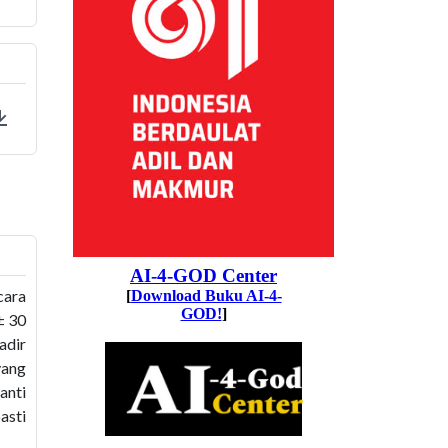
ings
Download
cara
± 30
adir
yang
anti
asti