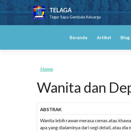
Skip to main content
TELAGA
Tegur Sapa Gembala Keluarga
Beranda
Artikel
Blog
Home
Wanita dan Dep
ABSTRAK
Wanita lebih rawan merasa cemas atau khawat
apa yang dialaminya dari segi detail, atau dia 