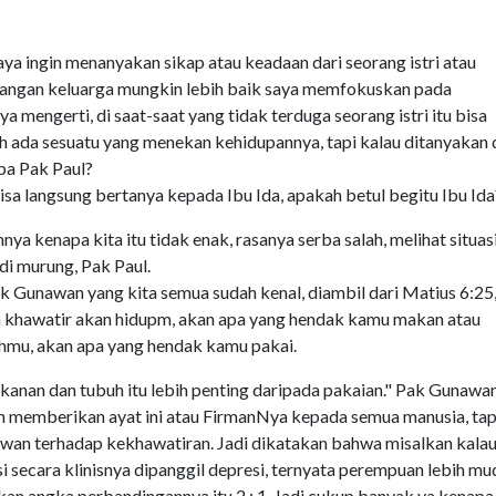
saya ingin menanyakan sikap atau keadaan dari seorang istri atau
ncangan keluarga mungkin lebih baik saya memfokuskan pada
a mengerti, di saat-saat yang tidak terduga seorang istri itu bisa
h ada sesuatu yang menekan kehidupannya, tapi kalau ditanyakan 
apa Pak Paul?
sa langsung bertanya kepada Ibu Ida, apakah betul begitu Ibu Ida
ya kenapa kita itu tidak enak, rasanya serba salah, melihat situasi
adi murung, Pak Paul.
Pak Gunawan yang kita semua sudah kenal, diambil dari
Matius 6:25
h khawatir akan hidupm, akan apa yang hendak kamu makan atau
uhmu, akan apa yang hendak kamu pakai.
kanan dan tubuh itu lebih penting daripada pakaian." Pak Gunawa
n memberikan ayat ini atau FirmanNya kepada semua manusia, tap
rawan terhadap kekhawatiran. Jadi dikatakan bahwa misalkan kala
 secara klinisnya dipanggil depresi, ternyata perempuan lebih mu
kan angka perbandingannya itu 2 : 1. Jadi cukup banyak ya kenapa