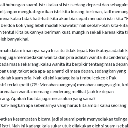
li hubungan suami-istri kalau si istri sedang depresi dan sebagain
ami jangan mengkategorikan istri kita kurang beriman, tadi meman
ena kalau tidak hati-hati kita akan bia cepat menuduh istri kita 
 berdoa kok yang lebih mudah khawatir," nah seolah-olah kita-kita 
m tentu! Kita bukannya beriman kuat, mungkin sekali karena kita t
oleh banyak hal.
emah dalam imannya, saya kira itu tidak tepat. Berikutnya adalah k
ang juga membedakan wanita dan pria adalah wanita itu cenderun
 pada masa sekarang, kalau wanita itu berpikir tentang masa depan.
n uang, takut ada apa-apa nanti di masa depan, sedangkan yang
lah kaum pria. Nah, di sini kadang kala timbul cekcok Pak
stri terlalu pelit (GS :Menahan uangnya) menahan uangnya gitu, ko
 dikarenakan wanita memang cenderung melihat jauh ke depan
arang. Apakah Ibu Ida juga merasakan yang sama?
kah-langkah apa sebenarnya yang harus kita ambil kalau seorang i
patkan kesempatan bicara, jadi si suami perlu menyediakan telinga
istri. Nah ini kadang kala sukar utuk dilakukan oleh si suami seba