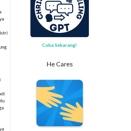
a
nya
stri
Coba Sekarang!
dung
He Cares
i
adi
itu
ga
nya