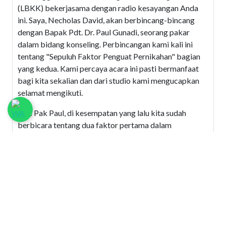
(LBKK) bekerjasama dengan radio kesayangan Anda
ini. Saya, Necholas David, akan berbincang-bincang
dengan Bapak Pdt. Dr. Paul Gunadi, seorang pakar
dalam bidang konseling. Perbincangan kami kali ini
tentang "Sepuluh Faktor Penguat Pernikahan" bagian
yang kedua. Kami percaya acara ini pasti bermanfaat
bagi kita sekalian dan dari studio kami mengucapkan
selamat mengikuti.
ND: Pak Paul, di kesempatan yang lalu kita sudah
berbicara tentang dua faktor pertama dalam
pernikahan seseorang. Mungkin Pak Paul boleh
mengulangi sedikit tentang dua faktor yang sudah kita
bahas kemarin.
PG: Kita tengah membahas sepuluh faktor penguat
pernikahan dan dua yang kita telah kita bahas adalah,
pertama komitmen. Jadi seberapa kuat komitmen kita
akan menentukan seberapa kuat pernikahan kita. Dan