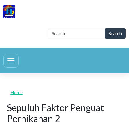
Skip to main content
TELAGA
Tegur Sapa Gembala Keluarga
Home
Sepuluh Faktor Penguat
Pernikahan 2