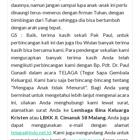
daunnya, namun jangan sampai lupa anak-anak ini perlu
dinaungi terus-menerus dengan firman Tuhan, dengan
bimbingan dari Tuhan sehingga dia bisa bertumbuh
dengan arah yang tepat.
GS : Baik, terima kasih sekali Pak Paul, untuk
perbincangan kali ini dan juga Ibu Wulan banyak terima
kasih bisa bersama kami. Para pendengar sekalian kami
mengucapkan banyak terima kasih Anda telah
mengikuti perbincangan kami dengan Bp. Pdt. Dr. Paul
Gunadi dalam acara TELAGA (Tegur Sapa Gembala
Keluarga). Kami baru saja berbincang-bincang tentang
"Mengapa Anak tidak Menurut". Bagi Anda yang
berminat untuk mengetahui lebih lanjut mengenai acara
ini, silakan Anda menghubungi kami lewat surat,
alamatkan surat Anda ke
Lembaga Bina Keluarga
Kristen
atau
LBKK Jl. Cimanuk 58 Malang
. Anda juga
dapat menggunakan e-mail dengan alamat
telaga@indo.net.id
. Kami juga mengundang Anda untuk
mengunjungi situs kami di
www.telaga.org
. Saran-saran,