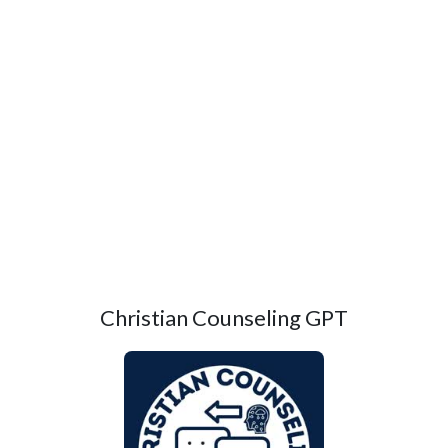
Christian Counseling GPT