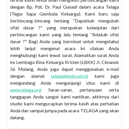
dengan Bp. Pdt. Dr. Paul Gunadi dalam acara Telaga
(Tegur Sapa Gembala Keluarga). Kami baru saja
berbincang-bincang tentang "Dapatkah mengubah
sifat dasar ?" yang merupakan kelanjutan dari
perbincangan kami yang lalu tentang "Adakah sifat
dasar ?" Bagi Anda yang berminat untuk mengetahui
lebih lanjut mengenai acara ini silakan Anda
menghubungi kami lewat surat. Alamatkan surat Anda
ke Lembaga Bina Keluarga Kristen (LBKK) Jl. Cimanuk
56 Malang. Anda juga dapat menggunakan e-mail
dengan alamat
telaga@indo.net.id
kami juga
mengundang Anda mengunjungi situs kami di
www.telaga.org
Saran-saran, pertanyaan serta
tanggapan Anda sangat kami nantikan, akhirnya dari
studio kami mengucapkan terima kasih atas perhatian
Anda dan sampai jumpa pada acara TELAGA yang akan
datang.