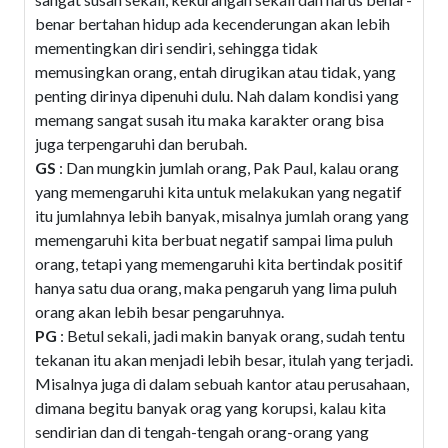
benar bertahan hidup ada kecenderungan akan lebih
mementingkan diri sendiri, sehingga tidak
memusingkan orang, entah dirugikan atau tidak, yang
penting dirinya dipenuhi dulu. Nah dalam kondisi yang
memang sangat susah itu maka karakter orang bisa
juga terpengaruhi dan berubah.
GS
: Dan mungkin jumlah orang, Pak Paul, kalau orang
yang memengaruhi kita untuk melakukan yang negatif
itu jumlahnya lebih banyak, misalnya jumlah orang yang
memengaruhi kita berbuat negatif sampai lima puluh
orang, tetapi yang memengaruhi kita bertindak positif
hanya satu dua orang, maka pengaruh yang lima puluh
orang akan lebih besar pengaruhnya.
PG
: Betul sekali, jadi makin banyak orang, sudah tentu
tekanan itu akan menjadi lebih besar, itulah yang terjadi.
Misalnya juga di dalam sebuah kantor atau perusahaan,
dimana begitu banyak orag yang korupsi, kalau kita
sendirian dan di tengah-tengah orang-orang yang