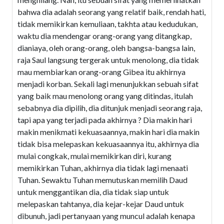
bahwa dia adalah seorang yang relatif baik, rendah hati,
tidak memikirkan kemuliaan, takhta atau kedudukan,
waktu dia mendengar orang-orang yang ditangkap,
dianiaya, oleh orang-orang, oleh bangsa-bangsa lain,
raja Saul langsung tergerak untuk menolong, dia tidak
mau membiarkan orang-orang Gibea itu akhirnya
menjadi korban. Sekali lagi menunjukkan sebuah sifat
yang baik mau menolong orang yang ditindas, itulah
sebabnya dia dipilih, dia ditunjuk menjadi seorang raja,
tapi apa yang terjadi pada akhirnya ? Dia makin hari
makin menikmati kekuasaannya, makin hari dia makin
tidak bisa melepaskan kekuasaannya itu, akhirnya dia
mulai congkak, mulai memikirkan diri, kurang
memikirkan Tuhan, akhirnya dia tidak lagi menaati
Tuhan. Sewaktu Tuhan memutuskan memilih Daud
untuk menggantikan dia, dia tidak siap untuk
melepaskan tahtanya, dia kejar-kejar Daud untuk
dibunuh, jadi pertanyaan yang muncul adalah kenapa