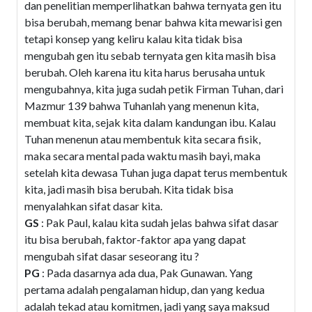
dan penelitian memperlihatkan bahwa ternyata gen itu
bisa berubah, memang benar bahwa kita mewarisi gen
tetapi konsep yang keliru kalau kita tidak bisa
mengubah gen itu sebab ternyata gen kita masih bisa
berubah. Oleh karena itu kita harus berusaha untuk
mengubahnya, kita juga sudah petik Firman Tuhan, dari
Mazmur 139 bahwa Tuhanlah yang menenun kita,
membuat kita, sejak kita dalam kandungan ibu. Kalau
Tuhan menenun atau membentuk kita secara fisik,
maka secara mental pada waktu masih bayi, maka
setelah kita dewasa Tuhan juga dapat terus membentuk
kita, jadi masih bisa berubah. Kita tidak bisa
menyalahkan sifat dasar kita.
GS
: Pak Paul, kalau kita sudah jelas bahwa sifat dasar
itu bisa berubah, faktor-faktor apa yang dapat
mengubah sifat dasar seseorang itu ?
PG
: Pada dasarnya ada dua, Pak Gunawan. Yang
pertama adalah pengalaman hidup, dan yang kedua
adalah tekad atau komitmen, jadi yang saya maksud