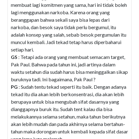
membuat lagi komitmen yang sama, hari ini tidak boleh
lagi menggunakan narkoba. Karena orang yang
beranggapan bahwa sekali saya bisa lepas dari
narkoba, dan besok saya tidak perlu bergumul, itu
adalah konsep yang salah, sebab besok pergumulan itu
muncul kembali. Jadi tekad tetap harus diperbaharui
setiap hari.
GS
: Tetapi ada orang yang membuat semacam target,
Pak Paul. Bahwa pada tahun ini, jadi artinya dalam
waktu setahun dia sudah harus bisa meninggalkan sikap
buruknya tadi. Ini bagaimana, Pak Paul ?
PG
: Sudah tentu tekad seperti itu baik. Dengan adanya
tekad itu dia akan lebih berkonsentrasi, dia akan lebih
berupaya untuk bisa mengubah sifat dasarnya yang
dianggapnya buruk itu. Sudah tent kalau dia bisa
melakukannya selama setahun, maka tahun berikutnya
akan lebih mudah dan pada akhirnya selama bertahun-
tahun maka dorongan untuk kembali kepada sifat dasar
yang lama juga melemah.