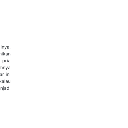
inya.
nikan
 pria
umnya
r ini
kalau
njadi