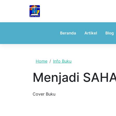
Skip to main content
TELAGA
Tegur Sapa Gembala Keluarga
Beranda
Artikel
Blog
Home
Info Buku
Menjadi SAHA
Cover Buku