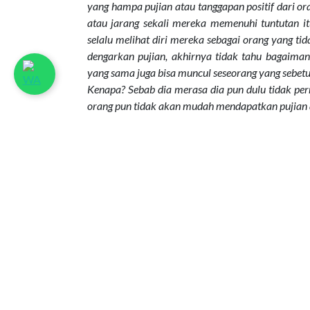
yang hampa pujian atau tanggapan positif dari o
atau jarang sekali mereka memenuhi tuntutan i
selalu melihat diri mereka sebagai orang yang ti
dengarkan pujian, akhirnya tidak tahu bagaima
yang sama juga bisa muncul seseorang yang sebet
Kenapa? Sebab dia merasa dia pun dulu tidak pe
orang pun tidak akan mudah mendapatkan pujian a
Namun sebenarnya mereka bisa belajar untu
perubahan atau kemajuan atau hal yang positif seke
Ada satu alasan kenapa seseorang patut menerim
Selain kita memberikan pujian dan penghargaa
kata-kata namun terbaca jelas adalah sikap ho
Tiga dampak positif yang akan timbul kalau ki
Orang lain akan lebih termo-tivasi untuk m
Orang lain akan lebih mau dekat dengan ki