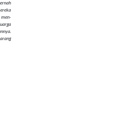
pernah
Mereka
h men-
luarga
annya.
karang
elihat
elalui
Christian Counseling
GPT