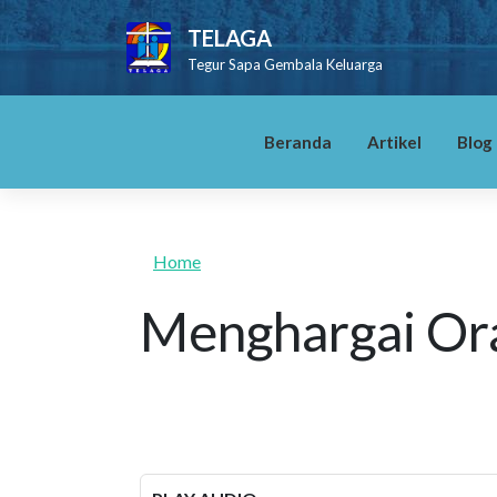
Skip to main content
TELAGA
Tegur Sapa Gembala Keluarga
Beranda
Artikel
Blog
Home
Menghargai Ora