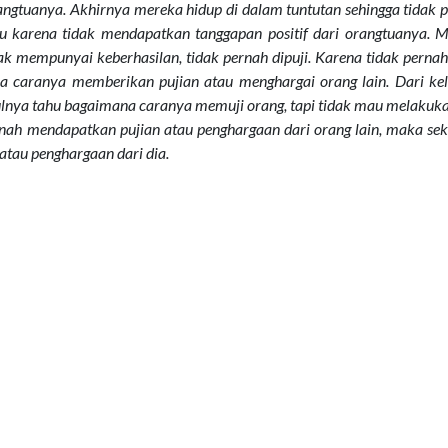
rangtuanya. Akhirnya mereka hidup di dalam tuntutan sehingga tidak 
tu karena tidak mendapatkan tanggapan positif dari orangtuanya. 
dak mempunyai keberhasilan, tidak pernah dipuji. Karena tidak perna
na caranya memberikan pujian atau menghargai orang lain. Dari ke
ulnya tahu bagaimana caranya memuji orang, tapi tidak mau melakuk
rnah mendapatkan pujian atau penghargaan dari orang lain, maka se
tau penghargaan dari dia.
k menghargai orang lain, langkah satu-satunya adalah
coba m
cil apa pun pada diri orang lain.
a pujian atau penghar-gaan yaitu orang itu telah berusaha.
n melalui kata-kata, ada hal yang memang tidak terungkapkan m
rmat.
ta memberikan penghargaan kepada orang lain, yaitu:
enjadi lebih baik.
ta