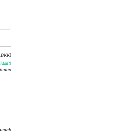
(LBKK)
ga.org
 Simon
 rumah