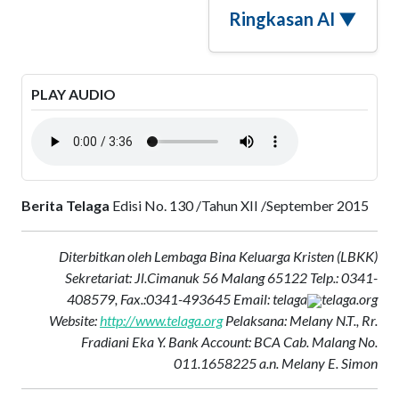
Ringkasan AI ▼
PLAY AUDIO
Berita Telaga
Edisi No. 130 /Tahun XII /September 2015
Diterbitkan oleh Lembaga Bina Keluarga Kristen (LBKK)
Sekretariat: Jl.Cimanuk 56 Malang 65122 Telp.: 0341-
408579, Fax.:0341-493645 Email: telaga
telaga.org
Website:
http://www.telaga.org
Pelaksana: Melany N.T., Rr.
Fradiani Eka Y. Bank Account: BCA Cab. Malang No.
011.1658225 a.n. Melany E. Simon