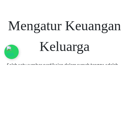
Mengatur Keuangan
Keluarga
Salah satu sumber pertikaian dalam rumah tangga adalah
uang. Kurang uang kita bertengkar; kelebihan uang kita
pun bertengkar. Bagaimanakah caranya mengatur masalah
keuangan sehingga tidak harus menjadi penyebab
perselisihan?
Kita harus menyamakan
persepsi terhadap uang dan
sudah tentu kita harus
kembali kepada Firman
Tuhan. Amsal 11:24, “Ada yang menyebar harta tetapi