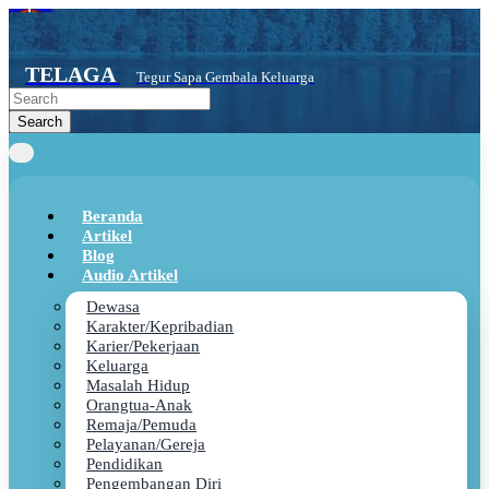
Skip
to
main
TELAGA
content
Tegur Sapa Gembala Keluarga
Beranda
Artikel
Blog
Audio Artikel
Dewasa
Karakter/Kepribadian
Karier/Pekerjaan
Keluarga
Masalah Hidup
Orangtua-Anak
Remaja/Pemuda
Pelayanan/Gereja
Pendidikan
Pengembangan Diri