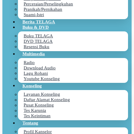
Perceraian/Perselingkuhan
Pranikah/Pernikahan
Suami-Istri
Berita TELAGA
Buku & DVD
Buku TELAGA
DVD TELAGA
Resensi Buku
Multimedia
Radio
Download Audio
Lagu Rohani
Youtube Konseling
Konseling
Layanan Konseling
Daftar Alamat Konseling
Pusat Konseling
Tes Karunia
Tes Keintiman
Tentang
Profil Kanselor