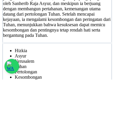
oleh Sanherib Raja Asyur, dan meskipun ia berjuang
dengan membangun pertahanan, kemenangan utama
datang dari pertolongan Tuhan. Setelah mencapai
kejayaan, ia mengalami kesombongan dan peringatan dari
Tuhan, menunjukkan bahwa kesuksesan dapat memicu
kesombongan dan pentingnya tetap rendah hati serta
bergantung pada Tuhan.
Hizkia
Asyur
Yerusalem
Tuhan
Pertolongan
Kesombongan
Pengepungan
Raja Hizkia setia melayani Tuhan meskipun
menghadapi pengepungan Asyur.
Tuhan memberikan pertolongan kepada Hizkia dan
membantunya mengatasi masalah tersebut.
Hizkia mengalami kesombongan setelah mencapai
kejayaan, yang menjadi peringatan dari Tuhan.