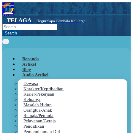
Skip
to
main
TELAGA
content
Tegur Sapa Gembala Keluarga
Beranda
Artikel
Blog
Audio Artikel
Dewasa
Karakter/Kepribadian
Karier/Pekerjaan
Keluarga
Masalah Hidup
Orangtua-Anak
Remaja/Pemuda
Pelayanan/Gereja
Pendidikan
Pengembangan Diri