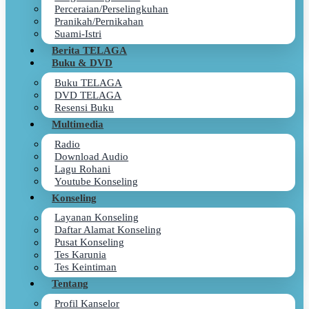
Perceraian/Perselingkuhan
Pranikah/Pernikahan
Suami-Istri
Berita TELAGA
Buku & DVD
Buku TELAGA
DVD TELAGA
Resensi Buku
Multimedia
Radio
Download Audio
Lagu Rohani
Youtube Konseling
Konseling
Layanan Konseling
Daftar Alamat Konseling
Pusat Konseling
Tes Karunia
Tes Keintiman
Tentang
Profil Kanselor