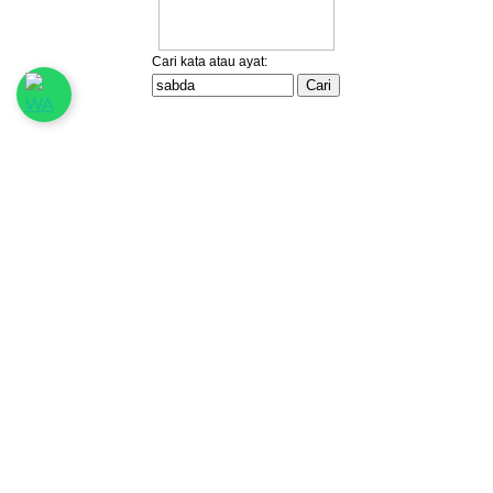
Ikuti Kami:
sabda_ylsa
Yayasan Lembaga SABDA
sabda_ylsa
Selengkapnya