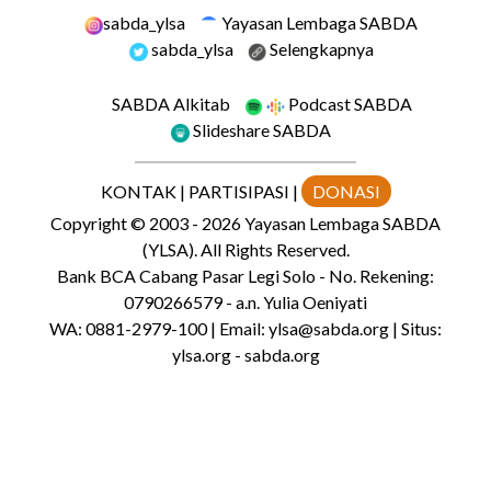
sabda_ylsa
Yayasan Lembaga SABDA
sabda_ylsa
Selengkapnya
SABDA Alkitab
Podcast SABDA
Slideshare SABDA
KONTAK
|
PARTISIPASI
|
DONASI
Copyright
© 2003 -
2026
Yayasan Lembaga SABDA
(YLSA).
All Rights Reserved.
Bank BCA Cabang Pasar Legi Solo - No. Rekening:
0790266579 - a.n. Yulia Oeniyati
WA:
0881-2979-100
| Email:
ylsa@sabda.org
| Situs:
ylsa.org
-
sabda.org