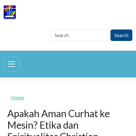
Skip to main content
TELAGA
Tegur Sapa Gembala Keluarga
Home
Apakah Aman Curhat ke
Mesin? Etika dan