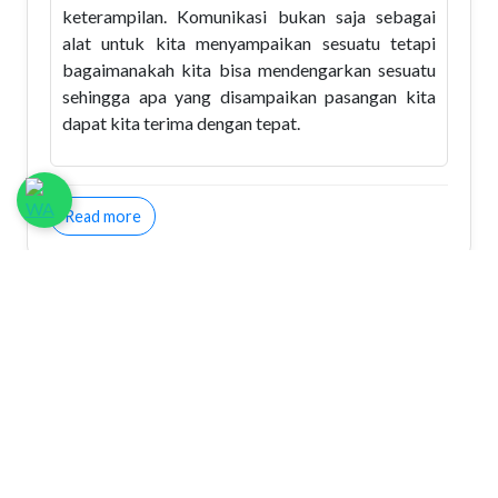
keterampilan. Komunikasi bukan saja sebagai
alat untuk kita menyampaikan sesuatu tetapi
bagaimanakah kita bisa mendengarkan sesuatu
sehingga apa yang disampaikan pasangan kita
dapat kita terima dengan tepat.
about Kendala dalam Berkomunikasi
Read more
Wanita dan Depresi
Wanita lebih rawan merasa cemas atau khawatir,
maka dia lebih mudah dirundung depresi wanita
cenderung melihat apa yang dialaminya dari segi
detail, atau dia melihat jauh ke depan.